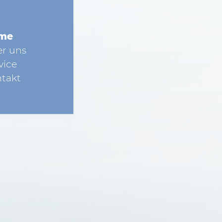
me
r uns
vice
takt