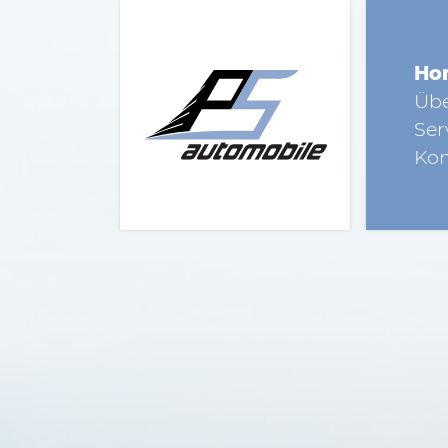
Ho
Übe
Ser
Kon